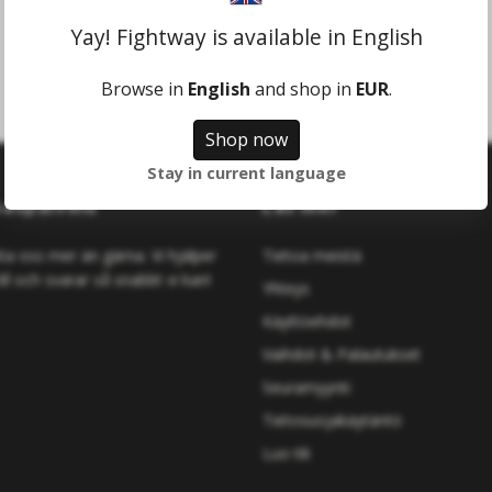
Tatamit
Yay! Fightway is available in English
Browse in
English
and shop in
EUR
.
Shop now
Stay in current language
kaspalvelu
Läs mer
a oss mer än gärna. Vi hjälper
Tietoa meistä
ill och svarar så snabbt vi kan!
Yhteys
Käyttöehdot
Vaihdot & Palautukset
Seuramyynti
Tietosuojakäytäntö
Luo tili