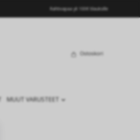
Rahtivapaa yli 100€ tilauksille
Ostoskori
T
MUUT VARUSTEET