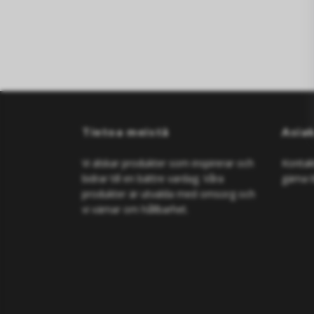
Tietoa meistä
Asia
Vi älskar produkter som inspirerar och
Kontakt
bidrar till en bättre vardag. Våra
gärna t
produkter är utvalda med omsorg och
vi värnar om hållbarhet.