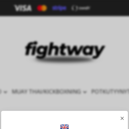
O
MUAY THAI/KICKBOXNING
POTKUTYYNY
Home
VARUSTEET
Tatamit
×