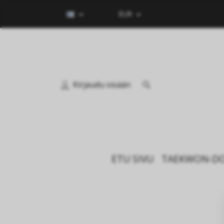
EUR
Kirjaudu sisään
ETU SIVU
TAEKWON-D