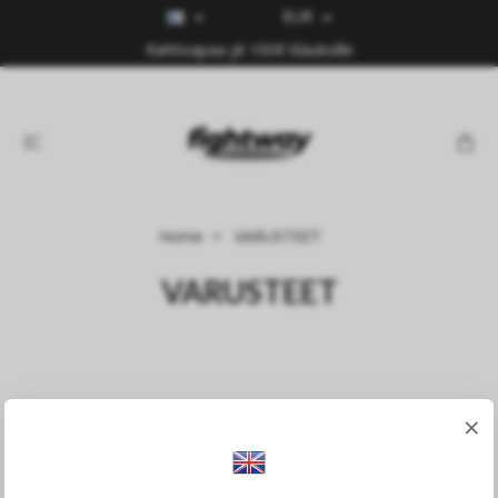
EUR
Rahtivapaa yli 100€ tilauksille
Home
VARUSTEET
VARUSTEET
×