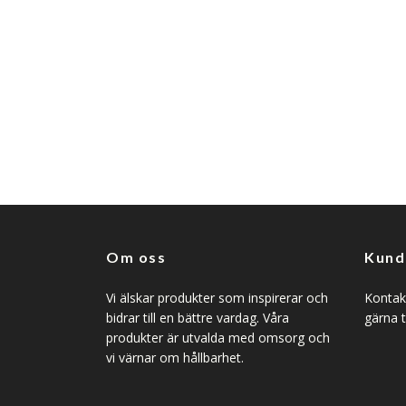
Om oss
Kund
Vi älskar produkter som inspirerar och
Kontakt
bidrar till en bättre vardag. Våra
gärna t
produkter är utvalda med omsorg och
vi värnar om hållbarhet.