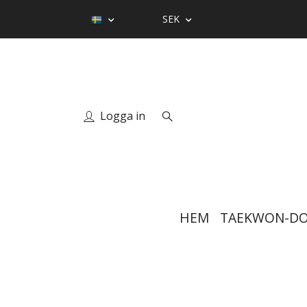
SEK
Logga in
HEM
TAEKWON-D