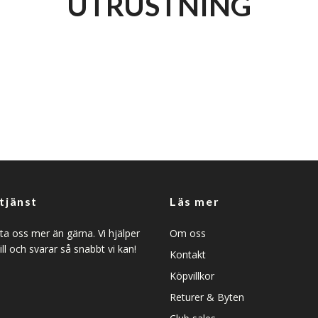
UTRUSTNING
tjänst
Läs mer
a oss mer än gärna. Vi hjälper
Om oss
ill och svarar så snabbt vi kan!
Kontakt
Köpvillkor
Returer & Byten