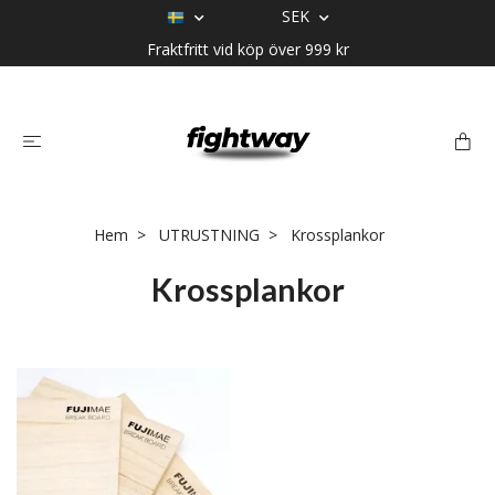
SEK
Fraktfritt vid köp över 999 kr
Hem
UTRUSTNING
Krossplankor
Krossplankor