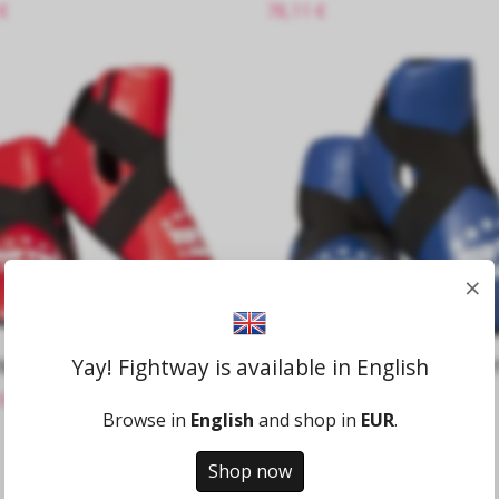
 €
78,11 €
×
Yay! Fightway is available in English
TEN: FOTSKYDD FIGHT RÖD
TOP TEN: FOTSKYDD FIGH
 €
55,11 €
Browse in
English
and shop in
EUR
.
Shop now