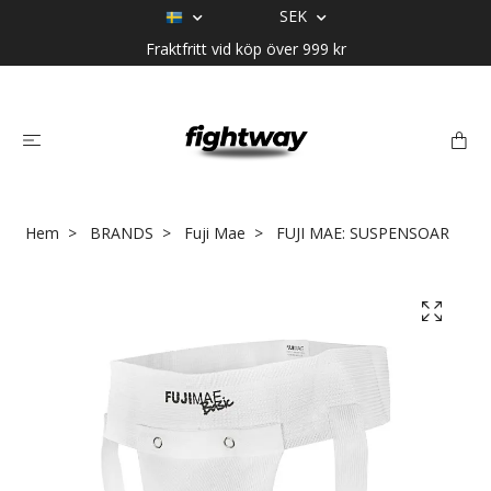
SEK
Fraktfritt vid köp över 999 kr
Hem
BRANDS
Fuji Mae
FUJI MAE: SUSPENSOAR