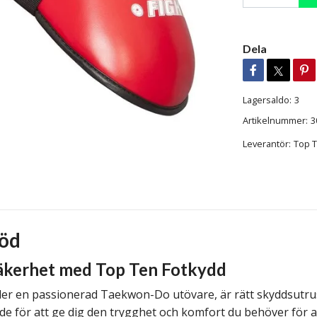
Dela
Lagersaldo:
3
Artikelnummer:
3
Leverantör:
Top 
Röd
 säkerhet med Top Ten Fotkydd
ler en passionerad Taekwon-Do utövare, är rätt skyddsutrus
e för att ge dig den trygghet och komfort du behöver för at