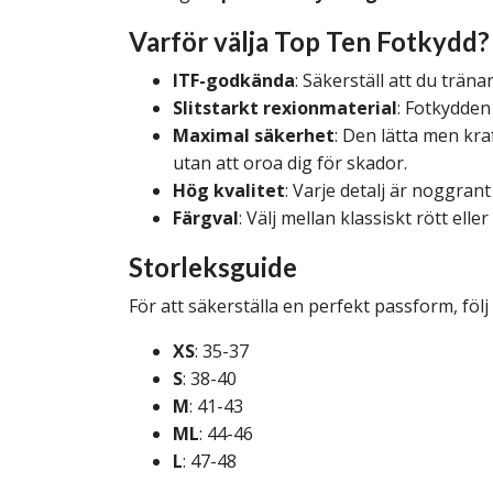
Varför välja Top Ten Fotkydd?
ITF-godkända
: Säkerställ att du trä
Slitstarkt rexionmaterial
: Fotkydden
Maximal säkerhet
: Den lätta men kra
utan att oroa dig för skador.
Hög kvalitet
: Varje detalj är noggrant
Färgval
: Välj mellan klassiskt rött eller
Storleksguide
För att säkerställa en perfekt passform, följ
XS
: 35-37
S
: 38-40
M
: 41-43
ML
: 44-46
L
: 47-48