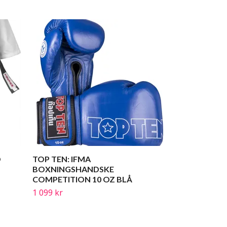
TOP TEN: IF
TÄVLING RÖ
949 kr
O
TOP TEN: IFMA
BOXNINGSHANDSKE
COMPETITION 10 OZ BLÅ
1 099 kr