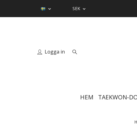
SEK
Logga in
HEM
TAEKWON-D