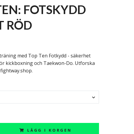
TEN: FOTSKYDD
T RÖD
 träning med Top Ten Fotkydd - säkerhet
för kickboxning och Taekwon-Do. Utforska
 fightway.shop.
LÄGG I KORGEN