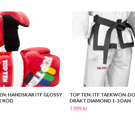
EN: HANDSKAR ITF GLOSSY
TOP TEN: ITF TAEKWON-D
K RÖD
DRÄKT DIAMOND 1-3 DAN
1 099 kr