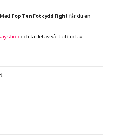
. Med
Top Ten Fotkydd Fight
får du en
way.shop
och ta del av vårt utbud av
d.