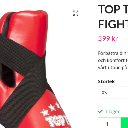
TOP 
FIGH
599 kr
Förbättra din
och komfort 
vårt utbud på
Storlek
XS
I lager