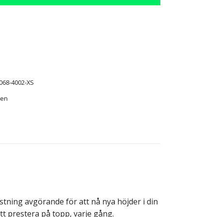
068-4002-XS
Ten
tning avgörande för att nå nya höjder i din
t prestera på topp, varje gång.