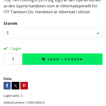
Top Ten Pointfight 2019 big logo är den nya versionen
av den öppna handsken som är tillverkadspeciellt för
ITF Taekwon-Do. Handsken är tillverkad i slitstar
Storlek
S
I lager
LÄGG I KORGEN
Dela
Lagersaldo:
3
Artikelnummer:
21653-6003-S