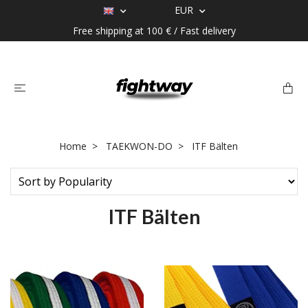
EUR
Free shipping at 100 € / Fast delivery
Home
TAEKWON-DO
ITF Bälten
ITF Bälten