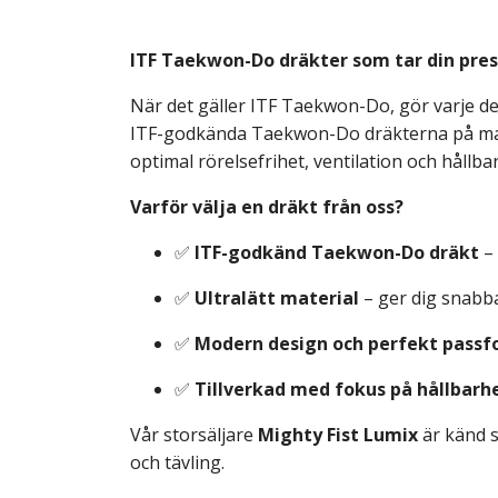
ITF Taekwon-Do dräkter som tar din prest
När det gäller ITF Taekwon-Do, gör varje det
ITF-godkända Taekwon-Do dräkterna på mark
optimal rörelsefrihet, ventilation och hållba
Varför välja en dräkt från oss?
✅
ITF-godkänd Taekwon-Do dräkt
– 
✅
Ultralätt material
– ger dig snabba
✅
Modern design och perfekt pass
✅
Tillverkad med fokus på hållbarh
Vår storsäljare
Mighty Fist Lumix
är känd s
och tävling.