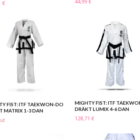
44,99 €
1 €
MIGHTY FIST: ITF TAEKW
TY FIST: ITF TAEKWON-DO
DRÄKT LUMIX 4-6 DAN
 MATRIX 1-3 DAN
128,71 €
out