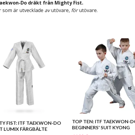
Taekwon-Do dräkt från Mighty Fist.
er som är utvecklade
av
utövare,
för
utövare.
TOP TEN: ITF TAEKWON-
TY FIST: ITF TAEKWON-DO
BEGINNERS' SUIT KYONG
T LUMIX FÄRGBÄLTE