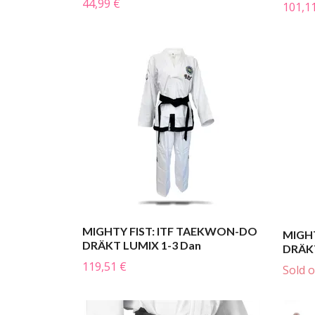
44,99 €
101,1
MIGHTY FIST: ITF TAEKWON-DO
MIGH
DRÄKT LUMIX 1-3 Dan
DRÄKT
119,51 €
Sold 