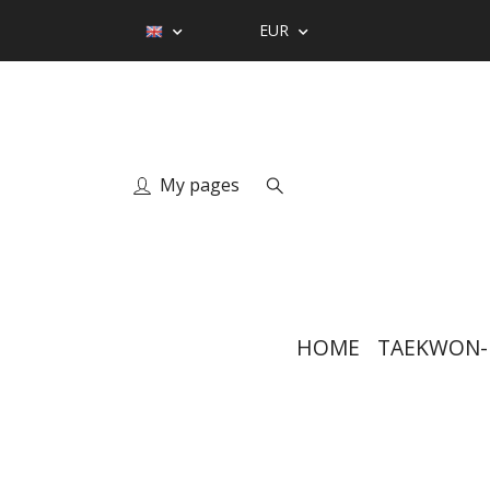
EUR
My pages
HOME
TAEKWON