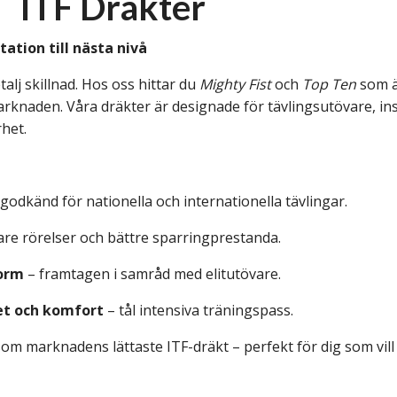
ITF Dräkter
ation till nästa nivå
alj skillnad. Hos oss hittar du
Mighty Fist
och
Top Ten
som är
naden. Våra dräkter är designade för tävlingsutövare, ins
rhet.
godkänd för nationella och internationella tävlingar.
re rörelser och bättre sparringprestanda.
form
– framtagen i samråd med elitutövare.
et och komfort
– tål intensiva träningspass.
om marknadens lättaste ITF-dräkt – perfekt för dig som vill h