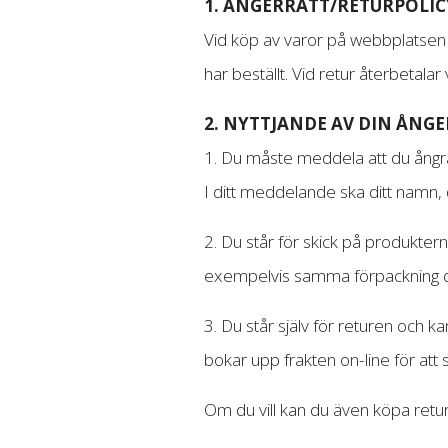
1. ÅNGERRÄTT/RETURPOLIC
Vid köp av varor på webbplatsen 
har beställt. Vid retur återbetalar
2. NYTTJANDE AV DIN ÅNG
1. Du måste meddela att du ångrar 
I ditt meddelande ska ditt namn,
2. Du står för skick på produkter
exempelvis samma förpackning d
3. Du står själv för returen och ka
bokar upp frakten on-line för att
Om du vill kan du även köpa retur