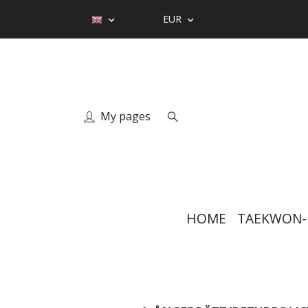
EUR
My pages
HOME
TAEKWON