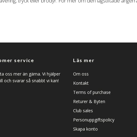
avering, tryck eller brodyr. För mer om den lagstiftade ångerr
omer service
Läs mer
a oss mer än gärna. Vi hjälper
Om oss
ill och svarar så snabbt vi kan!
Kontakt
Terms of purchase
Returer & Byten
Club sales
Personuppgiftspolicy
Skapa konto