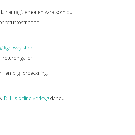
du har tagit emot en vara som du
 för returkostnaden.
o@fightway.shop
.
returen gäller.
i lämplig förpackning,
av
DHL:s online verktyg
där du