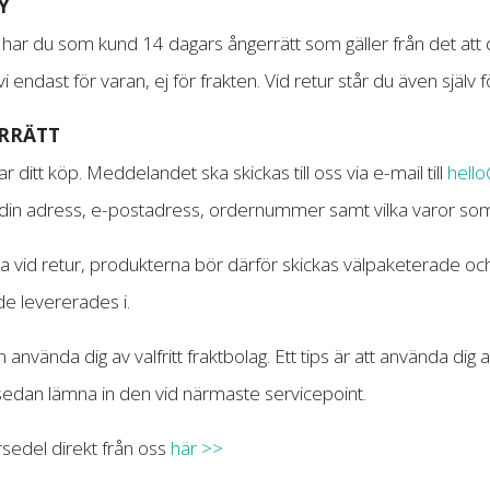
Y
har du som kund 14 dagars ångerrätt som gäller från det att 
 vi endast för varan, ej för frakten. Vid retur står du även själv
ERRÄTT
ditt köp. Meddelandet ska skickas till oss via e-mail till
hell
 din adress, e-postadress, ordernummer samt vilka varor som 
na vid retur, produkterna bör därför skickas välpaketerade och 
e levererades i.
n använda dig av valfritt fraktbolag. Ett tips är att använda dig 
 sedan lämna in den vid närmaste servicepoint.
sedel direkt från oss
här >>