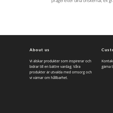
prägel efter dina önskemål, ex gr
About us
Cust
Vi älskar produkter som inspirerar och
Kontakt
bidrar till en bättre vardag. Våra
gärna t
produkter är utvalda med omsorg och
vi värnar om hållbarhet.