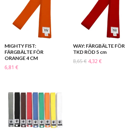
MIGHTY FIST:
WAY: FÄRGBÄLTE FÖR
FÄRGBÄLTE FÖR
TKD RÖD 5 cm
ORANGE 4 CM
8,65 €
4,32 €
6,81 €